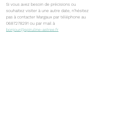
Si vous avez besoin de précisions ou 
souhaitez visiter à une autre date, n'hésitez 
pas à contacter Margaux par téléphone au 
0687278291 ou par mail à 
bonjour@spiruline-astree.fr
Partager cet événement
Suivez nos aventures:
Pour recevoir les actualités de la ferme, les
recettes et les dates de visite (1 mail max par