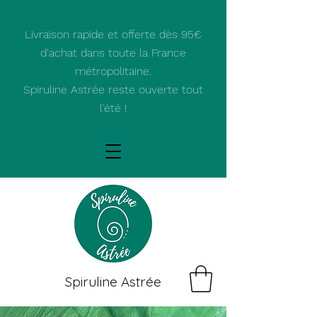
Livraison rapide et offerte dès 95€
d'achat dans toute la France
métropolitaine.
Spiruline Astrée reste ouverte tout
l'été !
Spiruline Astrée