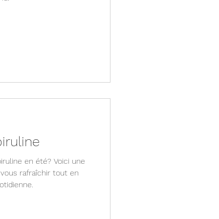
piruline
uline en été? Voici une
vous rafraîchir tout en
tidienne.