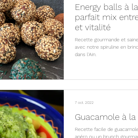
Energy balls à la
parfait mix ent
et vitalité
Recette gourmande et saine
avec notre spiruline en brind
dans l'Ain.
7 oct. 2022
Guacamole à la 
Recette facile de guacamole 
apéro ou un brunch gourma