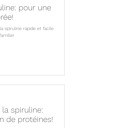
uline: pour une
rée!
 spiruline rapide et facile
famille!
la spiruline:
in de protéines!