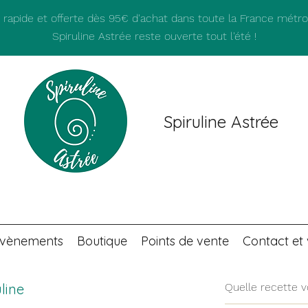
n rapide et offerte dès 95€ d'achat dans toute la France métrop
Spiruline Astrée reste ouverte tout l'été !
Spiruline Astrée
vènements
Boutique
Points de vente
Contact et v
line