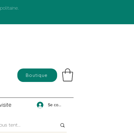
olitaine.
Boutique
isite
Se connecter