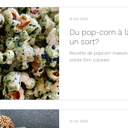
31 oct. 2022
Du pop-corn à la
un sort?
Recette de popcorn maison à
soirée film colorée!
13 oct. 2022