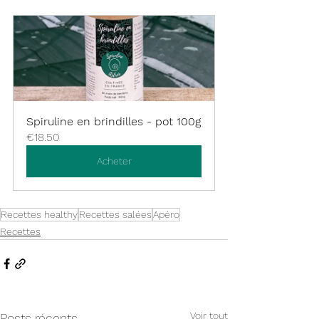
Spiruline en brindilles - pot 100g
€18.50
Acheter
Recettes healthy
Recettes salées
Apéro
Recettes
Voir tout
Posts récents