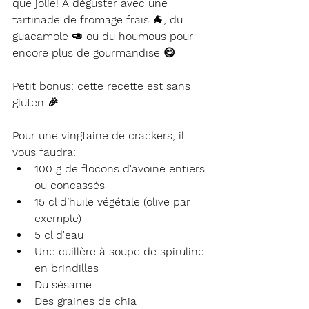
que jolie! À déguster avec une 
tartinade de fromage frais 🐐, du 
guacamole 🥑 ou du houmous pour 
encore plus de gourmandise 😋
Petit bonus: cette recette est sans 
gluten 🎉
Pour une vingtaine de crackers, il 
vous faudra:
100 g de flocons d'avoine entiers 
ou concassés
15 cl d’huile végétale (olive par 
exemple)
5 cl d'eau
Une cuillère à soupe de spiruline 
en brindilles
Du sésame
Des graines de chia