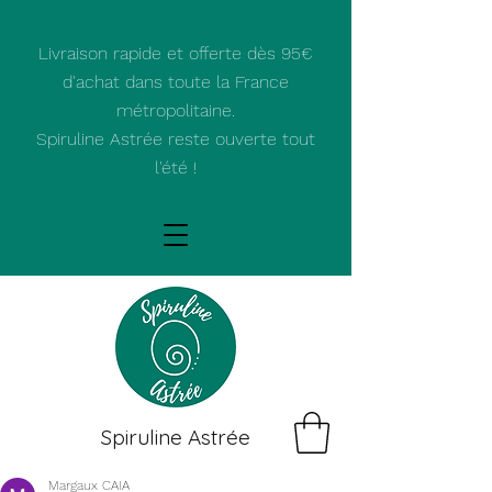
Livraison rapide et offerte dès 95€
d'achat dans toute la France
métropolitaine.
Spiruline Astrée reste ouverte tout
l'été !
Spiruline Astrée
Margaux CAIA