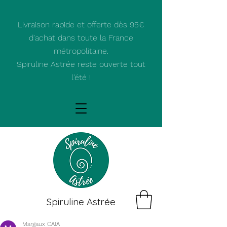
Livraison rapide et offerte dès 95€
d'achat dans toute la France
métropolitaine.
Spiruline Astrée reste ouverte tout
l'été !
Spiruline Astrée
Margaux CAIA